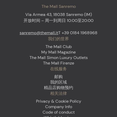
The Mall Sanremo
Via Armea 43, 18038 Sanremo (IM)
开放时间 – 周一到周日 10:00至20:00
sanremo@themall.it
T +39 0184 1968968
我们的世界
The Mall Club
My Mall Magazine
The Mall Simon Luxury Outlets
The Mall Firenze
在线服务
邮购
我的区域
精品店购物预约
相关法律
Privacy & Cookie Policy
Company Info
Code of conduct