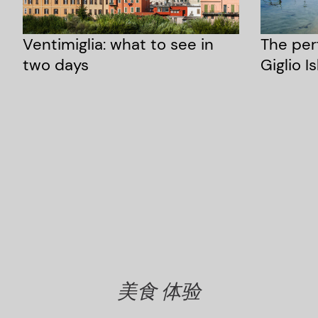
Ventimiglia: what to see in
The per
two days
Giglio I
Read More
美食 体验