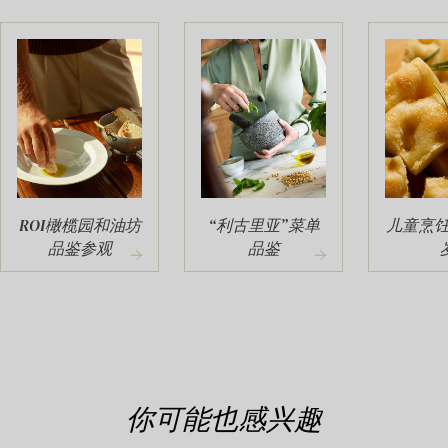
ROI橄榄园和油坊
“利古里亚”菜单
儿童烹饪课
品鉴参观
品鉴
你可能也感兴趣