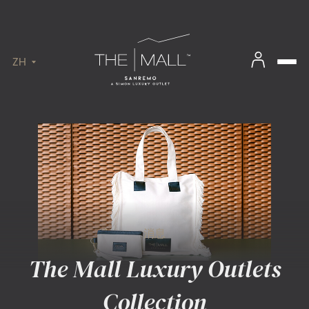
ZH
消息
The Mall Luxury Outlets
Collection