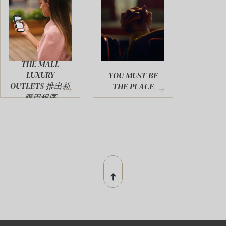
THE MALL
LUXURY
YOU MUST BE
OUTLETS 推出新
THE PLACE
應用程序