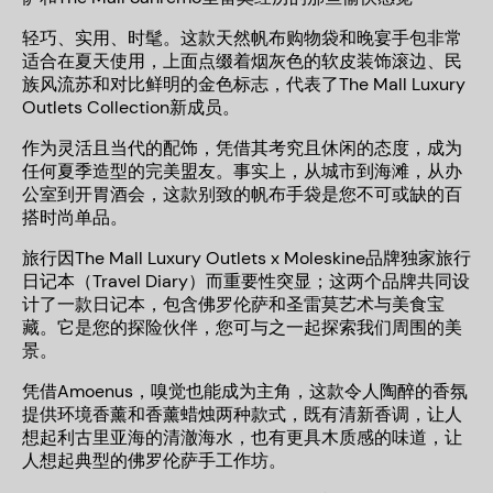
轻巧、实用、时髦。这款天然帆布购物袋和晚宴手包非常
适合在夏天使用，上面点缀着烟灰色的软皮装饰滚边、民
族风流苏和对比鲜明的金色标志，代表了
The Mall Luxury
Outlets Collection
新成员。
作为灵活且当代的配饰，凭借其考究且休闲的态度，成为
任何夏季造型的完美盟友。事实上，从城市到海滩，从办
公室到开胃酒会，这款别致的帆布手袋是您不可或缺的百
搭时尚单品。
旅行因
The Mall Luxury Outlets x Moleskine
品牌独家旅行
日记本（
Travel Diary
）而重要性突显；这两个品牌共同设
计了一款日记本，包含佛罗伦萨和圣雷莫艺术与美食宝
藏。它是您的探险伙伴，您可与之一起探索我们周围的美
景。
凭借
Amoenus
，嗅觉也能成为主角，这款令人陶醉的香氛
提供环境香薰和香薰蜡烛两种款式，既有清新香调，让人
想起利古里亚海的清澈海水，也有更具木质感的味道，让
人想起典型的佛罗伦萨手工作坊。