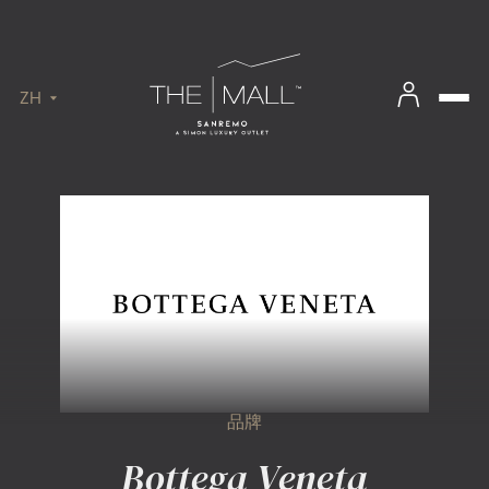
ZH
品牌
Bottega Veneta