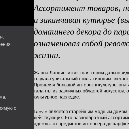
Ассортимент товаров, н
и заканчивая кутюрье (в
домашнего декора до па
а,
ознаменовал собой револ
шения,
жизни.
Жанна Ланвин, известная своим дальновид
создала уникальный стиль, синоним элегант
Проявляя большой интерес к культуре, она
таланты из различных областей искусства,
культурное наследие.
ма.
рямую с
Lanvin является старейшим модным домом 
действующих. Его разнообразный ассортим
одежды, от предметов интерьера до парфю