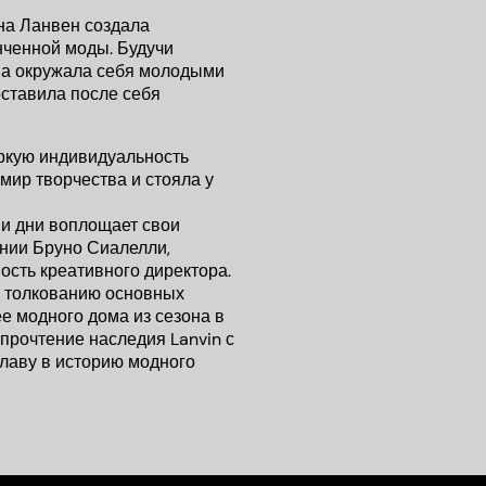
а Ланвен создала
нченной моды. Будучи
она окружала себя молодыми
оставила после себя
ркую индивидуальность
мир творчества и стояла у
ши дни воплощает свои
нии Бруно Сиалелли,
ость креативного директора.
к толкованию основных
е модного дома из сезона в
прочтение наследия Lanvin с
лаву в историю модного