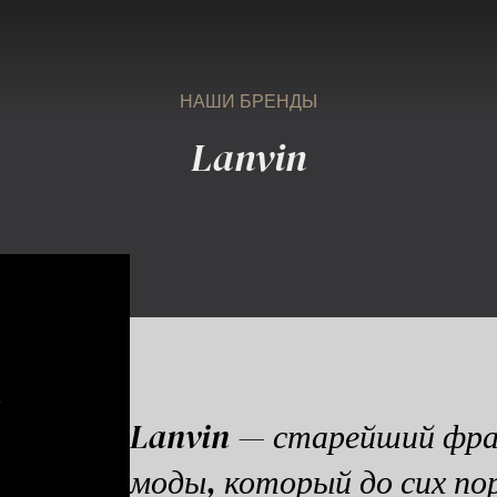
НАШИ БРЕНДЫ
Lanvin
Lanvin — старейший фра
моды, который до сих по