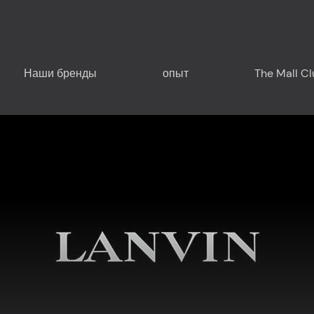
Наши бренды
опыт
The Mall C
Спланируйте свой визит
Рядом с нами - Лигурия
Рядом с нами - Франция
Food & Drink