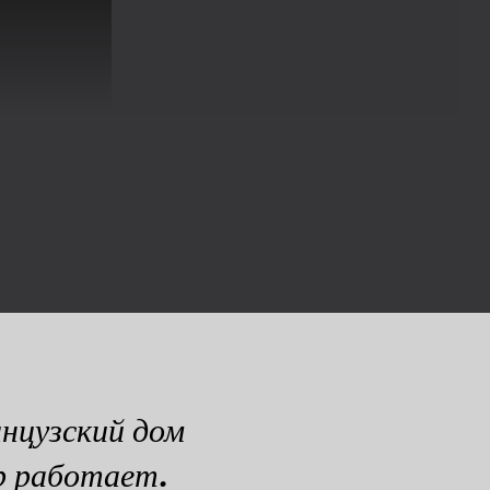
нцузский дом
р работает.