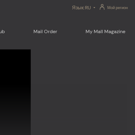
Язык:
RU
Мой регион
lub
Mail Order
My Mall Magazine