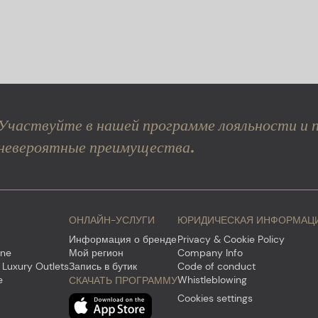
Участвуйте в нашей программе лояльности и 
невероятные преимущества.
ОНЛАЙН-УСЛУГИ
ЮРИДИЧЕСКАЯ ИНФОРМАЦ
Информация о бренде
Privacy & Cookie Policy
ine
Мой регион
Company Info
 Luxury Outlets
Запись в бутик
Code of conduct
e
Whistleblowing
СКАЧАТЬ ПРОГРАММУ
Cookies settings