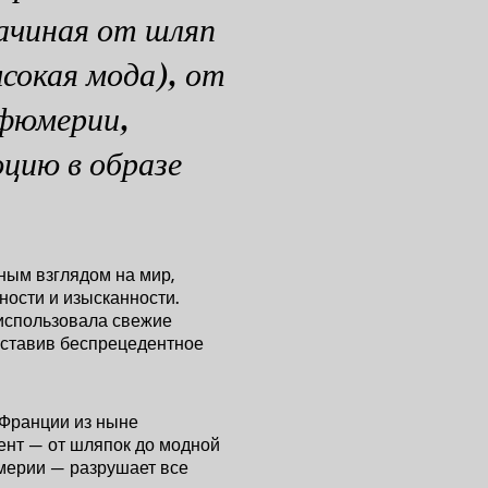
ачиная от шляп
ысокая мода), от
рфюмерии,
юцию в образе
ным взглядом на мир,
ности и изысканности.
 использовала свежие
 оставив беспрецедентное
Франции из ныне
ент — от шляпок до модной
мерии — разрушает все