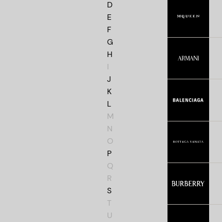
D
E
F
G
H
I
J
K
L
M
N
O
P
Q
R
S
T
U