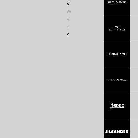
V
W
X
Y
Z